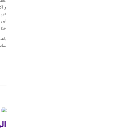
عطف 
و اک
عزیز
این 
نوع 
باشد
تماس
ال