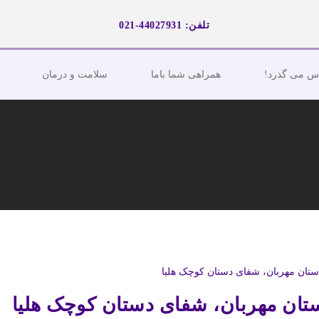
تلفن: 44027931-021
اس می گذرد!
همراهی شما باما
سلامت و درمان
تان مهربان، شفای دستان کوچک هلیا