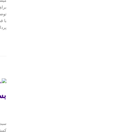
میشو
برای
توضی
با ق
پردا
بس
سبد 
کمیت