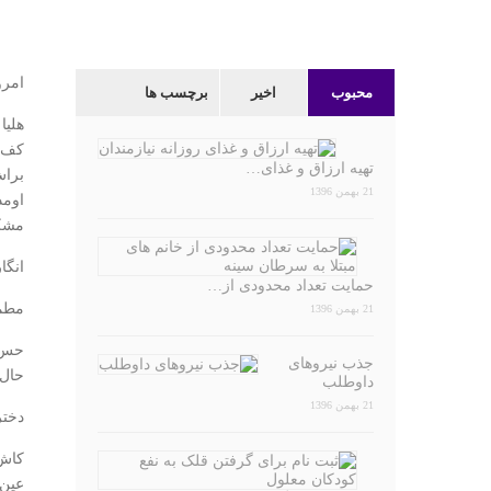
امرو
محبوب
اخیر
برچسب ها
هلیا
کف د
تهیه ارزاق و غذای…
براش
21 بهمن 1396
اومد
مشکل
انگا
حمایت تعداد محدودی از…
مطم
21 بهمن 1396
حس و
جذب نیروهای
حال
داوطلب
21 بهمن 1396
دختر
کاش 
عین 