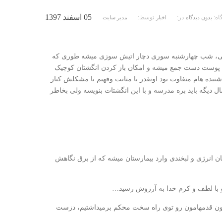
05 اسفند 1397
گاه:
در:
توسط:
بدون دیدگاه
اخبار
مدیر سایت
الگی، شب چهارشنبه سوری دچار اتیش سوزی میشه طوری که
وست دست جمع میشه و امکان باز کردن انگشتان کوچیک
نیده هام متفاوت بود اونقدر با متانت وفهیم با مشکلش کنار
ل دیگه باید بره مدرسه و با این انگشتات بنویسه ولی بخاطر
ن انرژی و لبخندی وارد بیمارستان میشه که از برق نگاهش
 و با لطف و کرم خدا به آرزوش رسید…
دمون قدمهامون رو توی راه سخت محکم برمیداشتیم، دزست