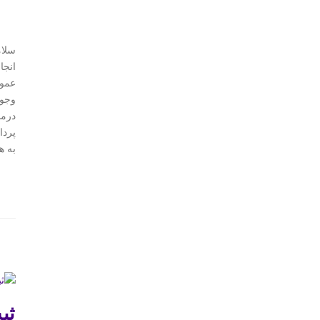
سلام
انجا
عموم
وجود
درما
پردا
به ه
ثب