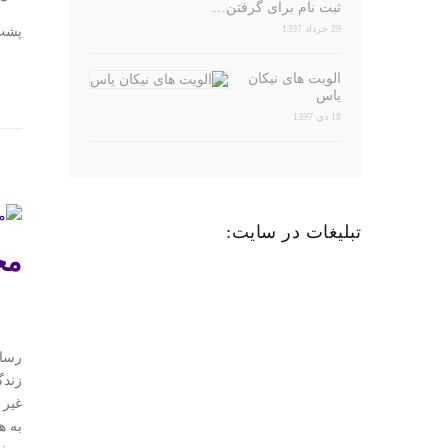
ثبت نام برای گرفتن…
29 خرداد 1397
پشت 
الویت های نیکان
یاس
18 دی 1397
تبلیغات در سایت:
مح
رسال
زندگ
غیر 
به ه