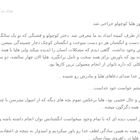
تعداد دید
ز هلیا کوچولو جراحی شد.
 از طرف کمیته امداد به ما معرفی شد. دختر کوچولو و قشنگی که تو یک س
ست و انگشتان هر دو دست سوخت و انگشتان کوچک دچار چسبندگی میشن. پ
 وجود نداشت. گاهی دیدم که مشکلات انسان را ابدیده میکند ولی هلیا با همه ش
ه بود که باورش برای همه سخت و تامل برانگیزه. هلیا الان چهار سالشه، دو سا
ی که داره ناتوان از انجام معمولی ترین کارها بود.
ر خدا صدای دعاهای هلیا و مادرش رو شنیده …
ئنم خواست خود خداست…
 حال عجیبی بود، هلیا برعکس تموم بچه های دیگه که از امپول میترسن با چنا
 همه دگرگون میشه…
 اسیب دیده ای که با تمام وجود میخواست انگشتانش توان انجام داشته باشه
همه به همین سادگی لطف خدا رو باور میکردیم و امیدوار به نتیجه ی اعتقا
هلیا در راهروی بیمارستان…