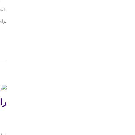
با ت
برای
را