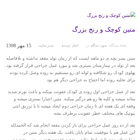
متین کوچک و رنج بزرگ
15 مهر 1398
تعداد دیدگاه:
در:
توسط:
بدون دیدگاه
اخبار
مدیر سایت
متین پسر بچه ی دو ماهه ایست که از زمان تولد مقعد نداشته و بلافاصله
بعد از تولد در بیمارستان بستری شد و مورد عمل جراحی قرار گرفته بود،
پهلوی کودک رو شکافته و لوله ای رو مستقیم به روده وصل کرده بودند
برای تخلیه روده اما احتیاج به جراحی دیگر هم بود.
بعد از عمل جراحی اول روده ی کودک عفونت میکنه و باعث تورم شدید
مثانه میشه و کلیه ها رو هم درگیر میکنه. متین اجبارا بستری میشه و
وقفه ای یک هفته ای تا زمان جراحی دوم ایجاد میشه تا با تزریق انتی
بیوتیک های مختلف خطر عفونت برطرف بشه.
بعد از ده روز عمل جراحی برای باز کردن مقعد انجام شد که الحمدلله
این عمل هم با موفقیت تمام پایان یافت. یک هفته دیگر متین در
بیمارستان موند تا شرایط مثانه، روده و عفونت خون بررسی بشه و در