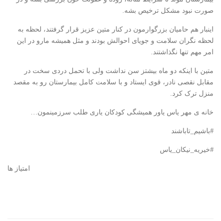
صورت نبود مشکل ترخیص بشه.
اینبار هم حامیان بزرگوارمون در کنار متین عزیز قرار گرفتند، لحظه به
لحظه نگران سلامت و جویای احوالش بودند و مثل همیشه مارو در این
امر مهم تنها نگذاشتند.
متین با اینکه دو ماه بیشتز سن نداشت ولی با تحمل دردی سخت در
مقابل نقصی نادر، قوی ایستاد و با سلامت کامل بیمارستان رو به مقصد
منزل ترک کرد.
خانه ی مهر یاس یاور همیشگی کودکان یاری طلب سرزمینمون…
#باشیم_تاباشند
#خیریه_نیکان_یاس
امتیاز ها