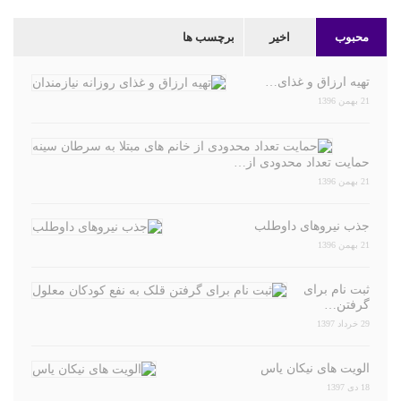
محبوب
اخیر
برچسب ها
تهیه ارزاق و غذای…
21 بهمن 1396
حمایت تعداد محدودی از…
21 بهمن 1396
جذب نیروهای داوطلب
21 بهمن 1396
ثبت نام برای
گرفتن…
29 خرداد 1397
الویت های نیکان یاس
18 دی 1397