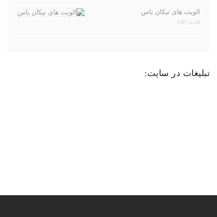
الویت های نیکان یاس
18 دی 1397
تبلیغات در سایت: